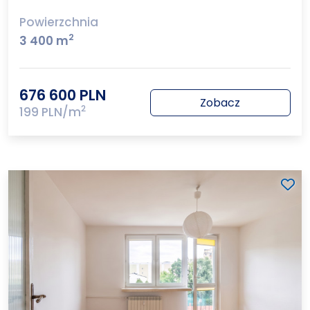
Powierzchnia
2
3 400 m
676 600 PLN
Zobacz
2
199 PLN/m