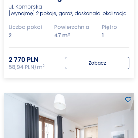
ul. Komorska
[Wynajmę] 2 pokoje, garaż, doskonała lokalizacja
Liczba pokoi
Powierzchnia
Piętro
2
2
47 m
1
2 770 PLN
Zobacz
2
58,94 PLN/m