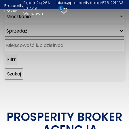
Piękna 24/26A
biuro@prosperity.broker
576 221 183
Prosperity
0
00-549
Broker
Warszawa
PROSPERITY BROKER