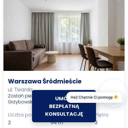
Warszawa Śródmieście
ul. Twarda
Zostań pierwszym najemcą! 54 m
| plac
2
UMÓW
Hej! Chętnie Ci pomogę
Grzybowski
BEZPŁATNĄ
KONSULTACJĘ
Liczba pokoi
Powierzchnia
Piętro
2
2
54 m
3