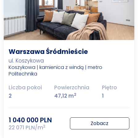
Warszawa Śródmieście
ul. Koszykowa
Koszykowa | kamienica z windą | metro
Politechnika
Liczba pokoi
Powierzchnia
Piętro
2
2
47,12 m
1
1 040 000 PLN
Zobacz
2
22 071 PLN/m