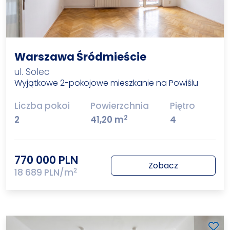
Warszawa Śródmieście
ul. Solec
Wyjątkowe 2-pokojowe mieszkanie na Powiślu
Liczba pokoi
Powierzchnia
Piętro
2
2
41,20 m
4
770 000 PLN
Zobacz
2
18 689 PLN/m