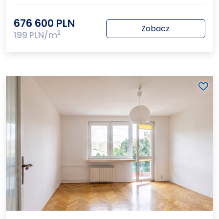
676 600 PLN
Zobacz
2
199 PLN/m