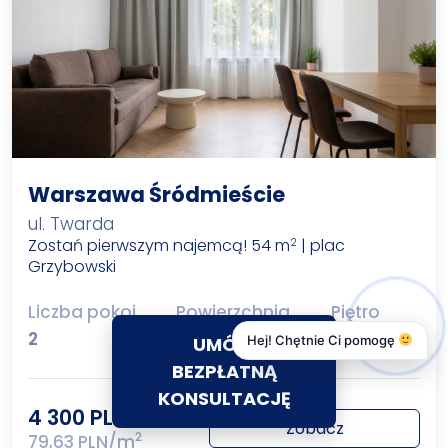
Warszawa Śródmieście
ul. Twarda
Zostań pierwszym najemcą! 54 m
| plac
2
Grzybowski
Liczba pokoi
Powierzchnia
Piętro
2
2
54 m
3
UMÓW
Hej! Chętnie Ci pomogę
BEZPŁATNĄ
KONSULTACJĘ
4 300 PLN
Zobacz
2
79,63 PLN/m