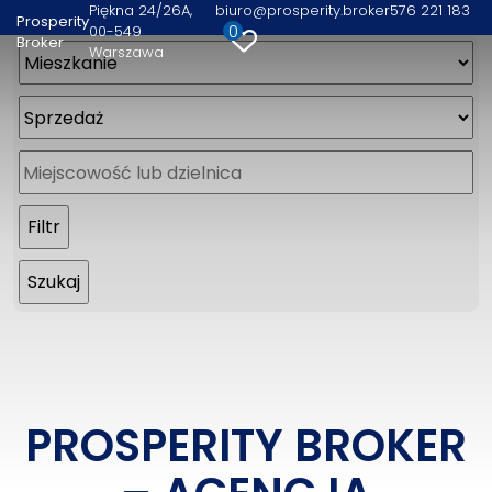
Piękna 24/26A
biuro@prosperity.broker
576 221 183
Prosperity
0
00-549
Broker
Warszawa
PROSPERITY BROKER