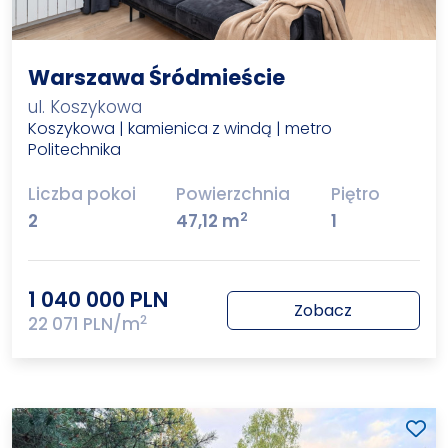
Warszawa Śródmieście
ul. Koszykowa
Koszykowa | kamienica z windą | metro
Politechnika
Liczba pokoi
Powierzchnia
Piętro
2
2
47,12 m
1
1 040 000 PLN
Zobacz
2
22 071 PLN/m