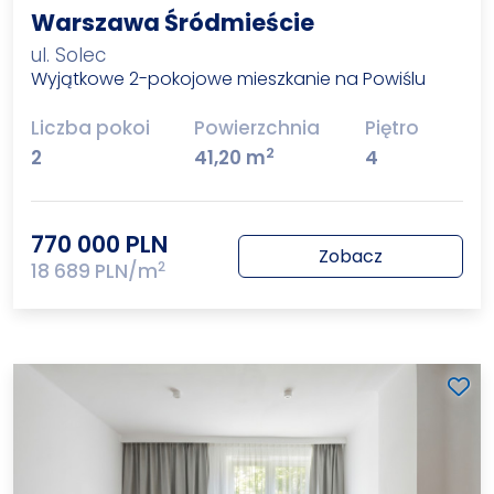
Warszawa Śródmieście
ul. Solec
Wyjątkowe 2-pokojowe mieszkanie na Powiślu
Liczba pokoi
Powierzchnia
Piętro
2
2
41,20 m
4
770 000 PLN
Zobacz
2
18 689 PLN/m