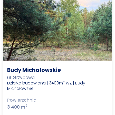
Budy Michałowskie
ul. Grzybowa
Działka budowlana | 3400m
WZ | Budy
2
Michałowskie
Powierzchnia
2
3 400 m