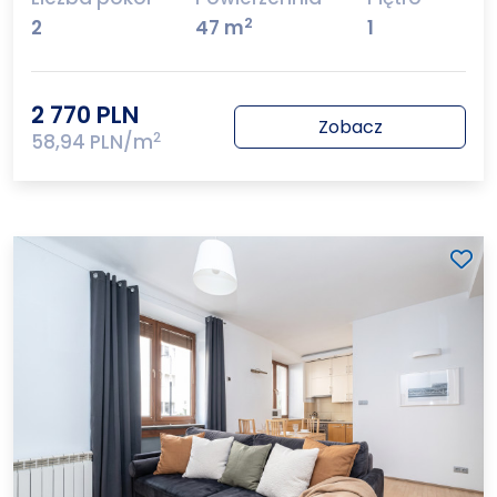
2
2
47 m
1
2 770 PLN
Zobacz
2
58,94 PLN/m