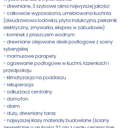
- drewniane, 3 szybowe okna najwyższej jakości
- całkowicie wyposażona, umeblowana kuchnia
(dwudrzwiowa lodówka, płyta indukcyjna, piekarnik
elektryczny, zmywarka, ekspres w zabudowie)
- kominek z płaszczem wodnym
- drewniane olejowane deski podłogowe z sosny
syberyjskiej
- marmurowe parapety
- ogrzewanie podłogowe w kuchni, łazienkach i
przedpokoju
- klimatyzacja na poddaszu
- rekuperacja
- odkurzacz centralny
- domofon
- alarm
- duży, drewniany taras
- najwyższej klasy materiały budowlane (ściany
zewnętrzne o grubości 37 cm z cegły ceramicznej,