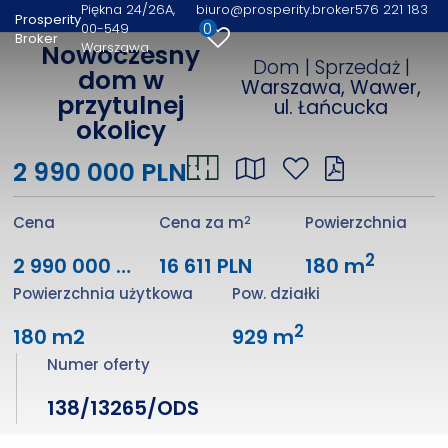
Piękna 24/26A
biuro@prosperity.broker
576 221 183
Prosperity
0
00-549
Broker
Warszawa
Nowoczesny
Dom | Sprzedaż |
dom w
Warszawa, Wawer,
przytulnej
ul. Łańcucka
okolicy
2 990 000 PLN
2
Cena
Cena za m
Powierzchnia
2
2 990 000 PLN
16 611 PLN
180 m
Powierzchnia użytkowa
Pow. działki
2
180 m2
929 m
Numer oferty
138/13265/ODS