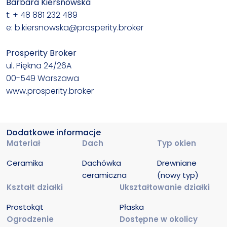
Barbara Kiersnowska
t: + 48 881 232 489
e: b.kiersnowska@prosperity.broker
Prosperity Broker
ul. Piękna 24/26A
00-549 Warszawa
www.prosperity.broker
Dodatkowe informacje
Materiał
Dach
Typ okien
Ceramika
Dachówka 
Drewniane 
ceramiczna
(nowy typ)
Kształt działki
Ukształtowanie działki
Prostokąt
Płaska
Ogrodzenie
Dostępne w okolicy