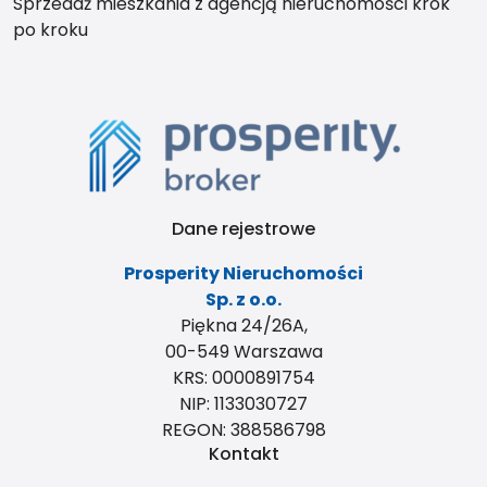
Sprzedaż mieszkania z agencją nieruchomości krok
po kroku
Dane rejestrowe
Prosperity Nieruchomości
Sp. z o.o.
Piękna 24/26A,
00-549 Warszawa
KRS: 0000891754
NIP: 1133030727
REGON: 388586798
Kontakt