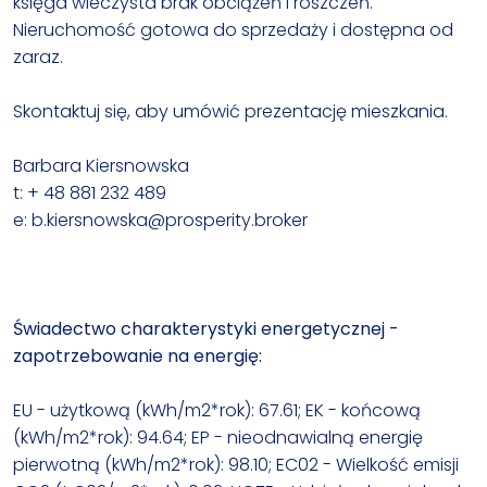
księga wieczysta brak obciążeń i roszczeń.
Nieruchomość gotowa do sprzedaży i dostępna od
zaraz.
Skontaktuj się, aby umówić prezentację mieszkania.
Barbara Kiersnowska
t: + 48 881 232 489
e: b.kiersnowska@prosperity.broker
Świadectwo charakterystyki energetycznej -
zapotrzebowanie na energię:
EU - użytkową (kWh/m2*rok): 67.61; EK - końcową
(kWh/m2*rok): 94.64; EP - nieodnawialną energię
pierwotną (kWh/m2*rok): 98.10; EC02 - Wielkość emisji