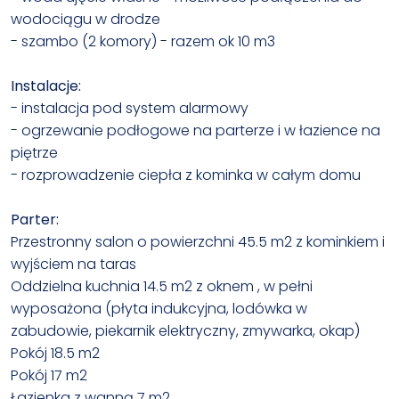
wodociągu w drodze
- szambo (2 komory) - razem ok 10 m3
Instalacje:
- instalacja pod system alarmowy
- ogrzewanie podłogowe na parterze i w łazience na
piętrze
- rozprowadzenie ciepła z kominka w całym domu
Parter:
Przestronny salon o powierzchni 45.5 m2 z kominkiem i
wyjściem na taras
Oddzielna kuchnia 14.5 m2 z oknem , w pełni
wyposażona (płyta indukcyjna, lodówka w
zabudowie, piekarnik elektryczny, zmywarka, okap)
Pokój 18.5 m2
Pokój 17 m2
Łazienka z wanną 7 m2