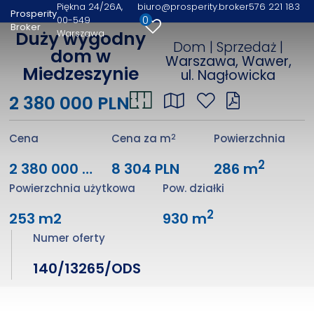
Piękna 24/26A
biuro@prosperity.broker
576 221 183
Prosperity
0
00-549
Broker
Warszawa
Duży wygodny
Dom | Sprzedaż |
dom w
Warszawa, Wawer,
Miedzeszynie
ul. Nagłowicka
2 380 000 PLN
2
Cena
Cena za m
Powierzchnia
2
2 380 000 PLN
8 304 PLN
286 m
Powierzchnia użytkowa
Pow. działki
2
253 m2
930 m
Numer oferty
140/13265/ODS