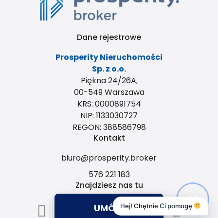
Dane rejestrowe
Prosperity Nieruchomości
Sp. z o.o.
Piękna 24/26A,
00-549 Warszawa
KRS: 0000891754
NIP: 1133030727
REGON: 388586798
Kontakt
biuro@prosperity.broker
576 221 183
Znajdziesz nas tu
UMÓW
Hej! Chętnie Ci pomogę