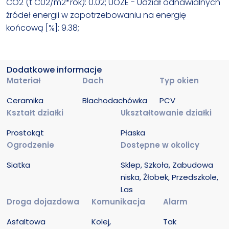
CO2 (t C02/m2*rok): 0.02; UOZE - Udział odnawialnych
źródeł energii w zapotrzebowaniu na energię
końcową [%]: 9.38;
Dodatkowe informacje
Materiał
Dach
Typ okien
Ceramika
Blachodachówka
PCV
Kształt działki
Ukształtowanie działki
Prostokąt
Płaska
Ogrodzenie
Dostępne w okolicy
Siatka
Sklep, Szkoła, Zabudowa 
niska, Żłobek, Przedszkole, 
Las
Droga dojazdowa
Komunikacja
Alarm
Asfaltowa
Kolej, 
Tak