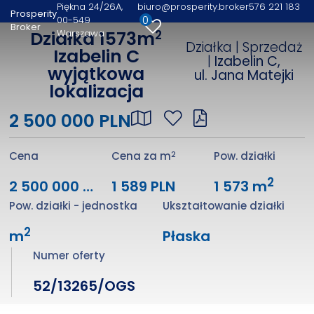
Piękna 24/26A
biuro@prosperity.broker
576 221 183
Prosperity
0
00-549
Broker
2
Warszawa
Działka 1573m
Działka | Sprzedaż
Izabelin C
|
Izabelin C,
wyjątkowa
ul. Jana Matejki
lokalizacja
2 500 000 PLN
2
Cena
Cena za m
Pow. działki
2
2 500 000 PLN
1 589 PLN
1 573 m
Pow. działki - jednostka
Ukształtowanie działki
2
m
Płaska
Numer oferty
52/13265/OGS