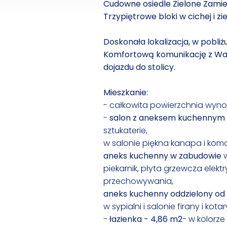
Cudowne osiedle Zielone Zamieni
Trzypiętrowe bloki w cichej i 
Doskonała lokalizacja, w pobl
Komfortową komunikację z War
dojazdu do stolicy.
Mieszkanie:
- całkowita powierzchnia wyno
-
salon z aneksem kuchennym 
sztukaterie,
w salonie piękna kanapa i komo
aneks kuchenny w zabudowie
piekarnik, płyta grzewcza ele
przechowywania,
aneks kuchenny oddzielony od c
w sypialni i salonie firany i k
-
łazienka - 4,86 m2
- w kolorze