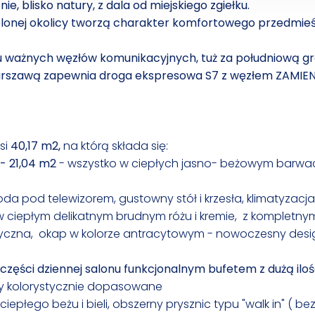
e, blisko natury, z dala od miejskiego zgiełku.
zielonej okolicy tworzą charakter komfortowego przedmieś
iżu ważnych węzłów komunikacyjnych, tuż za południową g
szawą zapewnia droga ekspresowa S7 z węzłem ZAMIENIE
si
40,17 m2,
na którą składa się:
- 21,04 m2
- wszystko w ciepłych jasno- beżowym barwac
da pod telewizorem, gustowny stół i krzesła, klimatyzacja
w ciepłym delikatnym brudnym różu i kremie, z kompletn
ktryczna, okap w kolorze antracytowym - nowoczesny desi
zęści dziennej salonu funkcjonalnym bufetem z dużą iloś
otary kolorystycznie dopasowane
 ciepłego beżu i bieli, obszerny prysznic typu "walk in" ( be