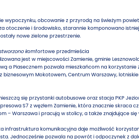
nie wypoczynku, obcowanie z przyrodą na świeżym powiet
za otoczenie i środowisko, starannie komponowano istni
ostały nowe zielone przestrzenie.
 stworzono k
omfortowe przedmieścia
lizowana jest w miejscowości Zamienie, gminie Lesznowola
ą a Piasecznem pozwala mieszkańcom na korzystanie z
 z biznesowym Mokotowem, Centrum Warszawy, lotniskiem
mieszczą się przystanki autobusowe oraz stacja PKP Jezi
resowa S7 z węzłem Zamienie, która znacznie skraca cza
m – Warszawa i pracują w stolicy, a także znajdujące się 
ięta infrastruktura komunikacyjna daje możliwość korzysta
sta. Jednocześnie pozwala na powrót i odpoczynek z dala 