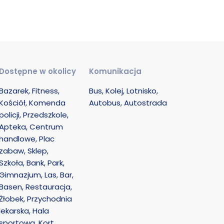
Dostępne w okolicy
Komunikacja
Bazarek, Fitness, 
Bus, Kolej, Lotnisko, 
Kościół, Komenda 
Autobus, Autostrada
policji, Przedszkole, 
Apteka, Centrum 
handlowe, Plac 
zabaw, Sklep, 
Szkoła, Bank, Park, 
Gimnazjum, Las, Bar, 
Basen, Restauracja, 
Żłobek, Przychodnia 
lekarska, Hala 
sportowa, Kort 