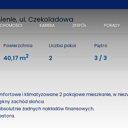
ienie, ul. Czekoladowa
UCHOMOŚCI
KARIERA
ZESPÓŁ
PORADY
Powierzchnia
Liczba pokoi
Piętro
2
40,17 m
2
3 / 3
mfortowe i klimatyzowane 2 pokojowe mieszkanie, w niez
iękny zachód słońca.
absolutnie żadnych nakładów finansowych.
westora.