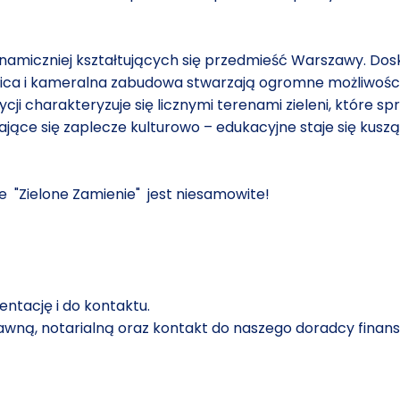
ynamiczniej kształtujących się przedmieść Warszawy. Do
lica i kameralna zabudowa stwarzają ogromne możliwości za
ycji charakteryzuje się licznymi terenami zieleni, które 
ające się zaplecze kulturowo – edukacyjne staje się kusz
le "Zielone Zamienie" jest niesamowite!
ntację i do kontaktu.
wną, notarialną oraz kontakt do naszego doradcy finan