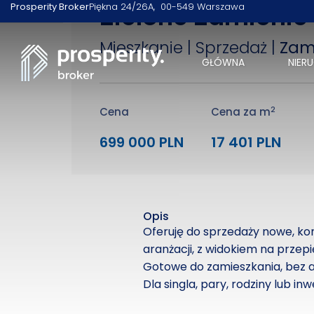
Zielone Zamienie
Prosperity Broker
Piękna 24/26A
00-549 Warszawa
Mieszkanie | Sprzedaż |
Zam
GŁÓWNA
NIER
2
Cena
Cena za m
699 000 PLN
17 401 PLN
Opis
Oferuję do sprzedaży nowe, ko
aranżacji, z widokiem na przep
Gotowe do zamieszkania, bez 
Dla singla, pary, rodziny lub in