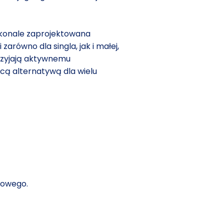
skonale zaprojektowana
równo dla singla, jak i małej,
sprzyjają aktywnemu
ącą alternatywą dla wielu
sowego.