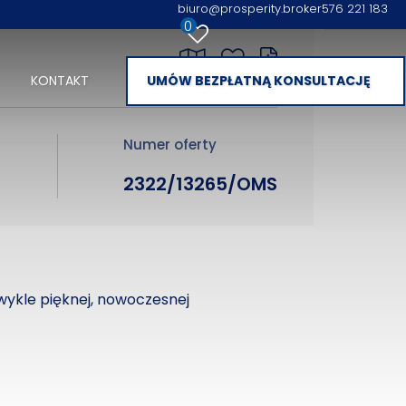
biuro@prosperity.broker
576 221 183
0
KONTAKT
UMÓW BEZPŁATNĄ KONSULTACJĘ
Numer oferty
2322/13265/OMS
wykle pięknej, nowoczesnej