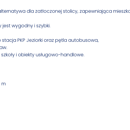
alternatywa dla zatłoczonej stolicy, zapewniająca mieszka
jest wygodny i szybki.
ę stacja PKP Jeziorki oraz pętla autobusowa,
aw.
ż szkoły i obiekty usługowo-handlowe.
0 m