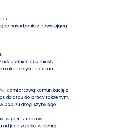
rzu.
ejące nasadzenia z powstającą
.
 udogodnień obu miast,
 i okolicznymi centrami
orki. Komfortową komunikację z
s dojazdu do pracy także tym,
w pobliżu drogi szybkiego
nia w pełni z uroków
od jego zgiełku, w cichej