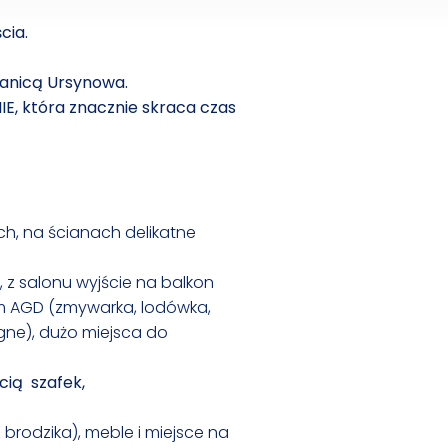
cia.
ranicą Ursynowa.
, która znacznie skraca czas
h, na ścianach delikatne
, z salonu wyjście na balkon
ym AGD (zmywarka, lodówka,
gne), dużo miejsca do
cią szafek,
z brodzika), meble i miejsce na