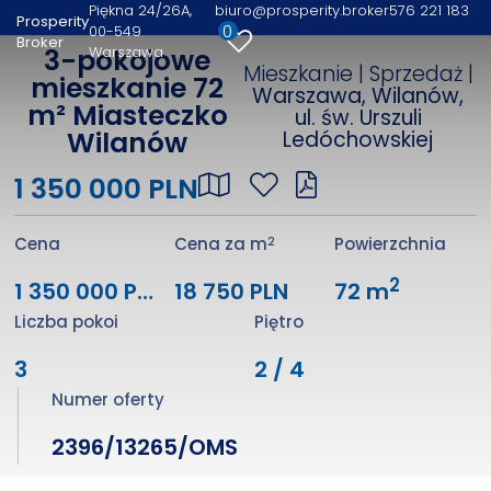
Piękna 24/26A
biuro@prosperity.broker
576 221 183
Prosperity
0
00-549
Broker
Warszawa
3-pokojowe
Mieszkanie | Sprzedaż |
mieszkanie 72
Warszawa, Wilanów,
m² Miasteczko
ul. św. Urszuli
Wilanów
Ledóchowskiej
1 350 000 PLN
2
Cena
Cena za m
Powierzchnia
2
1 350 000 PLN
18 750 PLN
72 m
Liczba pokoi
Piętro
3
2 / 4
Numer oferty
2396/13265/OMS