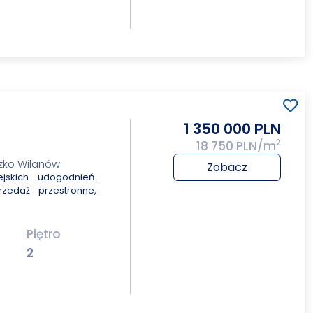
1 350 000 PLN
2
18 750 PLN/m
zko Wilanów
Zobacz
ejskich udogodnień.
rzedaż przestronne,
Piętro
2