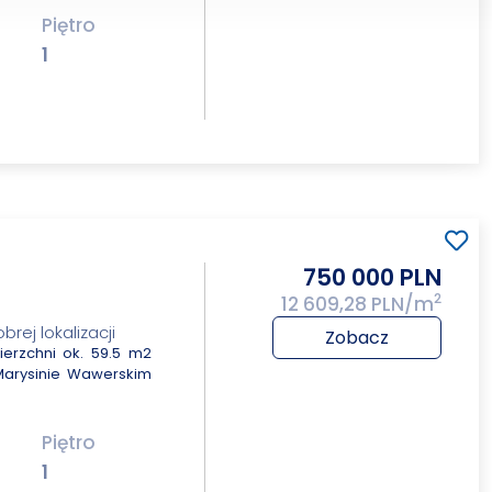
Piętro
1
750 000 PLN
2
12 609,28 PLN/m
ej lokalizacji
Zobacz
rzchni ok. 59.5 m2
 Marysinie Wawerskim
Piętro
1