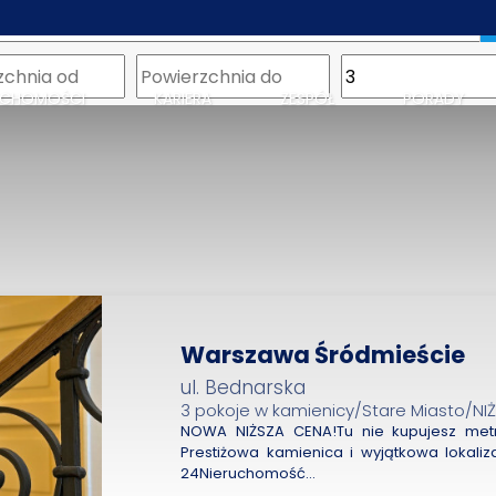
m
UCHOMOŚCI
KARIERA
ZESPÓŁ
PORADY
Warszawa Śródmieście
ul. Bednarska
3 pokoje w kamienicy/Stare Miasto/NI
NOWA NIŻSZA CENA!Tu nie kupujesz metró
Prestiżowa kamienica i wyjątkowa lokaliz
24Nieruchomość…