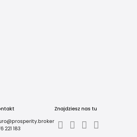
ontakt
Znajdziesz nas tu
uro@prosperity.broker
6 221 183