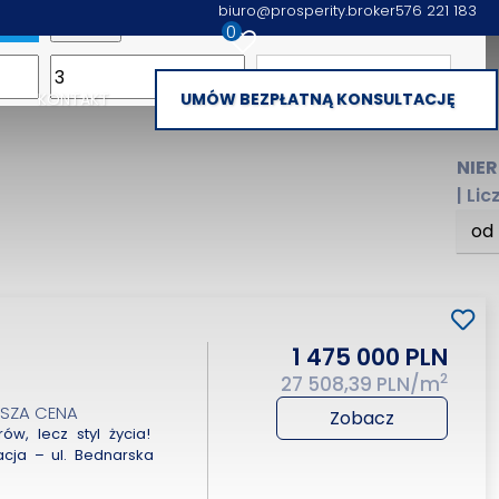
biuro@prosperity.broker
576 221 183
0
apa
Piętro
KONTAKT
UMÓW BEZPŁATNĄ KONSULTACJĘ
NIE
| Li
od
1 475 000 PLN
2
27 508,39 PLN/m
ŻSZA CENA
Zobacz
w, lecz styl życia!
acja – ul. Bednarska