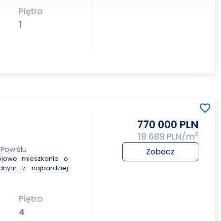
Piętro
1
770 000 PLN
2
18 689 PLN/m
Powiślu
Zobacz
ojowe mieszkanie o
dnym z najbardziej
Piętro
4