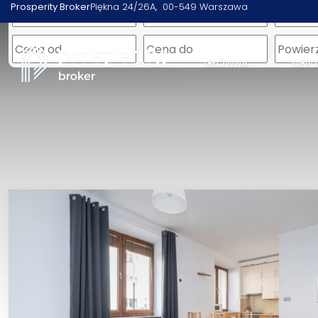
Prosperity Broker
Piękna 24/26A
00-549 Warszawa
GŁÓWNA
NIER