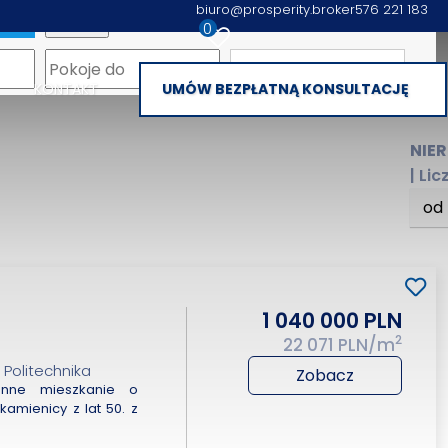
biuro@prosperity.broker
576 221 183
0
apa
Piętro
KONTAKT
UMÓW BEZPŁATNĄ KONSULTACJĘ
NIE
| Li
od
1 040 000 PLN
2
22 071 PLN/m
 Politechnika
Zobacz
nne mieszkanie o
kamienicy z lat 50. z