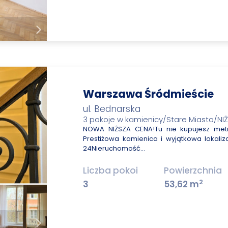
Warszawa Śródmieście
ul. Bednarska
3 pokoje w kamienicy/Stare Miasto/NI
NOWA NIŻSZA CENA!Tu nie kupujesz metró
Prestiżowa kamienica i wyjątkowa lokaliz
24Nieruchomość…
Liczba pokoi
Powierzchnia
2
3
53,62 m