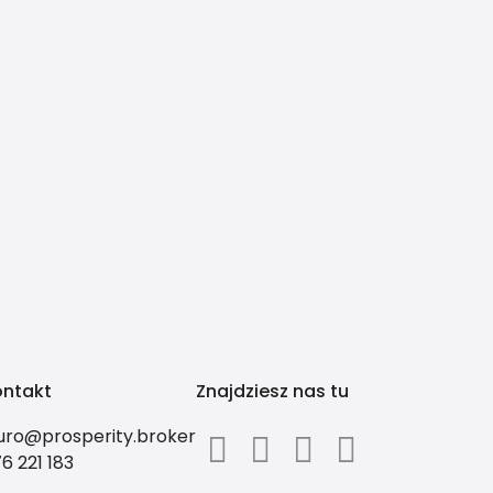
ontakt
Znajdziesz nas tu
uro@prosperity.broker
6 221 183