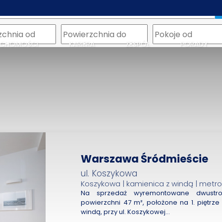
m
UCHOMOŚCI
KARIERA
ZESPÓŁ
PORADY
Warszawa Śródmieście
ul. Koszykowa
Koszykowa | kamienica z windą | metro
Na sprzedaż wyremontowane dwustro
powierzchni 47 m², położone na 1. piętrze 
windą, przy ul. Koszykowej…