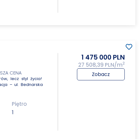
1 475 000 PLN
2
27 508,39 PLN/m
ŻSZA CENA
Zobacz
w, lecz styl życia!
acja – ul. Bednarska
Piętro
1