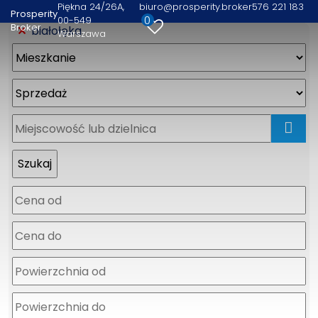
Piękna 24/26A
biuro@prosperity.broker
576 221 183
Prosperity
0
00-549
Broker
białołęka
Warszawa
mapa