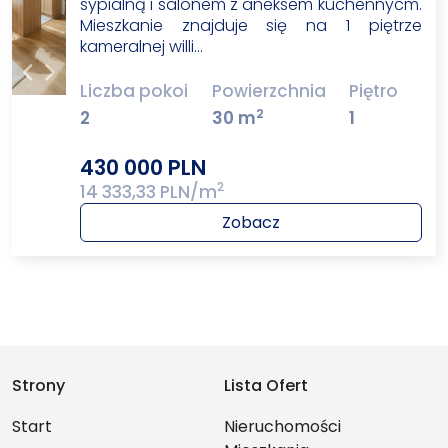
sypialną i salonem z aneksem kuchennycm.
Mieszkanie znajduje się na 1 piętrze
kameralnej willi…
Liczba pokoi
Powierzchnia
Piętro
2
2
30 m
1
430 000 PLN
2
14 333,33 PLN/m
Zobacz
Strony
Lista Ofert
Start
Nieruchomości