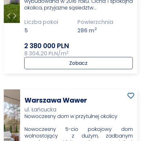
wybudowana w 2016 roku. Cicha i spokojna
okolica, przyjazne sąsiedztw…
Liczba pokoi
Powierzchnia
2
5
286 m
2 380 000 PLN
2
8 304,20 PLN/m
Zobacz
Warszawa Wawer
ul. Łańcucka
Nowoczesny dom w przytulnej okolicy
Nowoczesny 5-cio pokojowy dom
wolnostojący z dużym, zadbanym