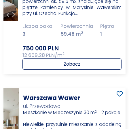
powierzchni ok. 59.5 m2 znajdujące się na 1
piętrze kamienicy w Marysinie Wawerskim
przy ul. Czecha. Funkcjo…
Liczba pokoi
Powierzchnia
Piętro
2
3
59,48 m
1
750 000 PLN
2
12 609,28 PLN/m
Zobacz
Warszawa Wawer
ul. Przewodowa
Mieszkanie w Miedzeszynie 30 m
- 2 pokoje
2
Niewielkie, przytulnie mieszkanie z oddzielną