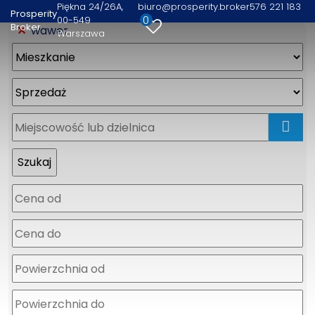
Piękna 24/26A
biuro@prosperity.broker
576 221 183
Prosperity
0
00-549
Broker
wawer
Warszawa
mapa