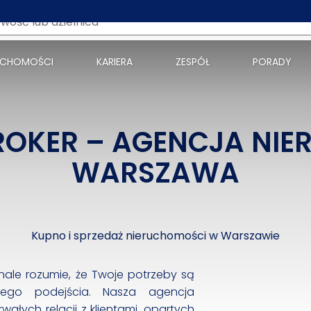
UCHOMOŚCI
KARIERA
ZESPÓŁ
PORADY
ROKER – AGENCJA NI
WARSZAWA
Kupno i sprzedaż nieruchomości w Warszawie
nale rozumie, że Twoje potrzeby są
wego podejścia. Nasza agencja
ałych relacji z klientami, opartych