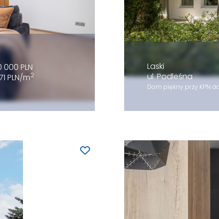
Laski
0 000 PLN
2
ul. Podleśna
71 PLN/m
Dom piękny przy KPN do