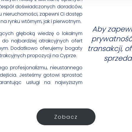
 Zespół doświadczonych doradców,
u nieruchomości, zapewni Ci dostęp
na rynku wtórnym, jak i pierwotnym.
Aby zapew
ących głęboką wiedzę o lokalnym
prywatność 
do najbardziej atrakcyjnych ofert
transakcji, 
tnym. Dodatkowo oferujemy bogaty
trakcyjnych propozycji na Cyprze.
sprzeda
szego profesjonalizmu, nieustannego
ejścia. Jesteśmy gotowi sprostać
antując usługi na najwyższym
Zobacz