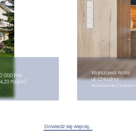
Warszawa Wola
0 000 PLN
ul. Chłodna
2
4,20 PLN/m
Nowoczesne 2 pokoje | 
Dowiedz się więcej…