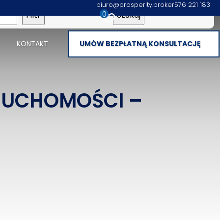
biuro@prosperity.broker
576 221 183
0
KONTAKT
UMÓW BEZPŁATNĄ KONSULTACJĘ
ERUCHOMOŚCI –