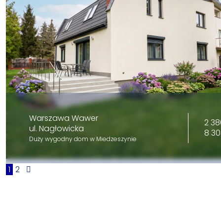
Warszawa Wawer
2 38
ul. Nagłowicka
8 30
Duży wygodny dom w Miedzeszynie
1
2