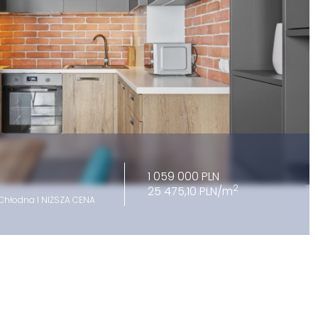
1 059 000 PLN
2
25 475,10 PLN/m
Chłodna I NIŻSZA CENA