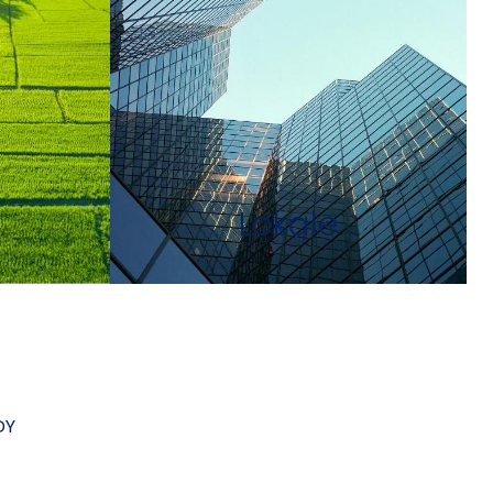
Lokale
DY