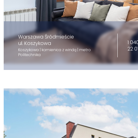
Warszawa Śródmieście
1 04
ul. Koszykowa
22 0
Koszykowa | kamienica z windą | metro
Politechnika