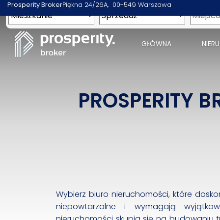
Prosperity Broker
Piękna 24/26A
00-549 Warszawa
GŁÓWNA
NIER
PROSPERITY B
Wybierz biuro nieruchomości, które dosko
niepowtarzalne i wymagają wyjątko
nieruchomości skupia się na budowaniu trw