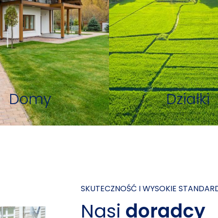
Domy
Działki
SKUTECZNOŚĆ I WYSOKIE STANDAR
Nasi
doradcy